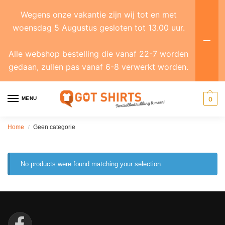
Wegens onze vakantie zijn wij tot en met
woensdag 5 Augustus gesloten tot 13.00 uur.
Alle webshop bestelling die vanaf 22-7 worden
gedaan, zullen pas vanaf 6-8 verwerkt worden.
MENU
0
Home
Geen categorie
/
No products were found matching your selection.