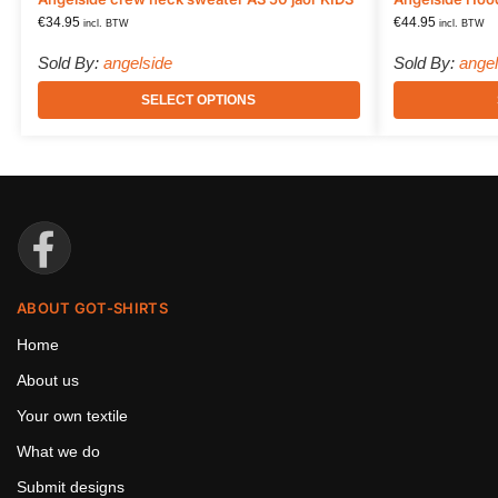
€
34.95
€
44.95
incl. BTW
incl. BTW
Sold By:
angelside
Sold By:
angel
SELECT OPTIONS
ABOUT GOT-SHIRTS
Home
About us
Your own textile
What we do
Submit designs