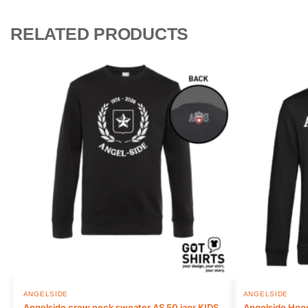
RELATED PRODUCTS
ANGELSIDE
ANGELSIDE
Angelside crew neck sweater AS 50 jaor KIDS
Angelside Hood