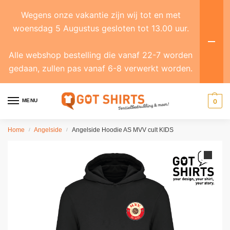
Wegens onze vakantie zijn wij tot en met
woensdag 5 Augustus gesloten tot 13.00 uur.
Alle webshop bestelling die vanaf 22-7 worden
gedaan, zullen pas vanaf 6-8 verwerkt worden.
MENU
0
Home
Angelside
Angelside Hoodie AS MVV cult KIDS
/
/