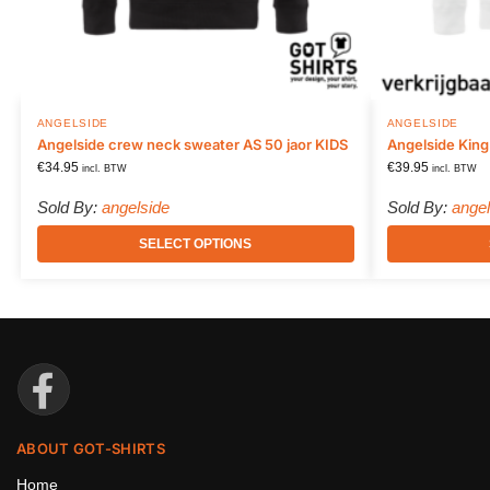
ANGELSIDE
ANGELSIDE
Angelside crew neck sweater AS 50 jaor KIDS
Angelside King
€
34.95
€
39.95
incl. BTW
incl. BTW
Sold By:
angelside
Sold By:
angel
SELECT OPTIONS
ABOUT GOT-SHIRTS
Home