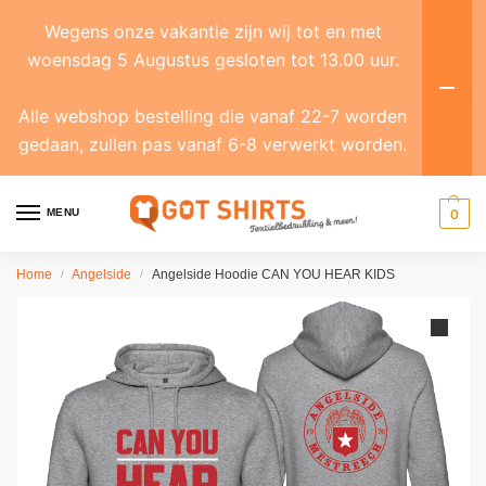
Wegens onze vakantie zijn wij tot en met
woensdag 5 Augustus gesloten tot 13.00 uur.
Alle webshop bestelling die vanaf 22-7 worden
gedaan, zullen pas vanaf 6-8 verwerkt worden.
MENU
0
Home
Angelside
Angelside Hoodie CAN YOU HEAR KIDS
/
/