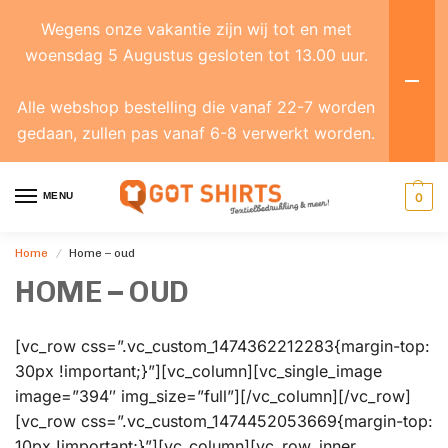
Wegens onze vakantie zijn wij tot en met
woensdag 5 Augustus gesloten tot 13.00 uur.
Alle webshop bestelling die vanaf 22-7 worden
gedaan, zullen pas vanaf 6-8 verwerkt worden.
MENU
0
Home
Home – oud
/
HOME – OUD
[vc_row css=”.vc_custom_1474362212283{margin-top:
30px !important;}”][vc_column][vc_single_image
image=”394″ img_size=”full”][/vc_column][/vc_row]
[vc_row css=”.vc_custom_1474452053669{margin-top:
10px !important;}”][vc_column][vc_row_inner