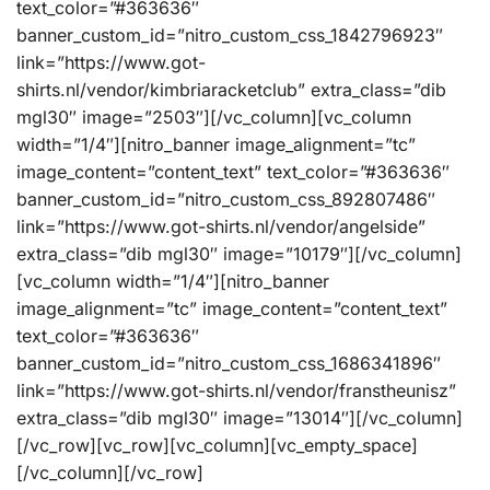
text_color=”#363636″
banner_custom_id=”nitro_custom_css_1842796923″
link=”https://www.got-
shirts.nl/vendor/kimbriaracketclub” extra_class=”dib
mgl30″ image=”2503″][/vc_column][vc_column
width=”1/4″][nitro_banner image_alignment=”tc”
image_content=”content_text” text_color=”#363636″
banner_custom_id=”nitro_custom_css_892807486″
link=”https://www.got-shirts.nl/vendor/angelside”
extra_class=”dib mgl30″ image=”10179″][/vc_column]
[vc_column width=”1/4″][nitro_banner
image_alignment=”tc” image_content=”content_text”
text_color=”#363636″
banner_custom_id=”nitro_custom_css_1686341896″
link=”https://www.got-shirts.nl/vendor/franstheunisz”
extra_class=”dib mgl30″ image=”13014″][/vc_column]
[/vc_row][vc_row][vc_column][vc_empty_space]
[/vc_column][/vc_row]