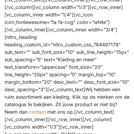
[/vc_column][vc_column width=”1/3″][vc_row_inner]
[vc_column_inner width=”1/4″][vc_icon
icon_fontawesome=”fa fa-cog” color=”white”]
[/vc_column_inner][vc_column_inner width=”3/4″]
[nitro_heading
heading_custom_id=”nitro_custom_css_764497179″
sub_text=”” sub_font_size=”10″ sub_line_height=”15px”
sub_spacing=”0″ text=”Kleding en meer”
text_transform=”uppercase” font_size=”20″
line_height=”20px” spacing=”0″ margin_top=”10″
margin_bottom=”20″ desc_text=”” desc_font_size=”10″
desc_spacing=”3″][vc_column_text]Wij hebben een
ruim assortiment aan kleding. Klik op de merken om de
catalogus te bekijken. Zit jouw product er niet bij?
Neem dan
contact
met ons op.[/vc_column_text]
[/vc_column_inner][/vc_row_inner][/vc_column]
[vc_column width=”1/3″][vc_row_inner]