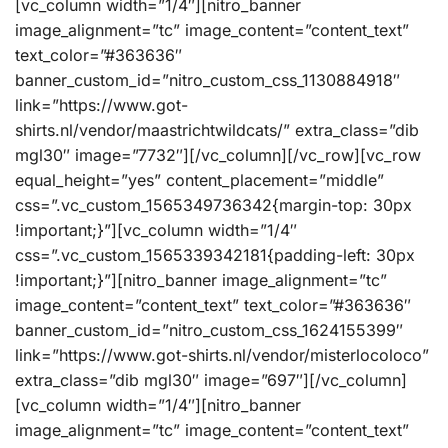
[vc_column width=”1/4″][nitro_banner
image_alignment=”tc” image_content=”content_text”
text_color=”#363636″
banner_custom_id=”nitro_custom_css_1130884918″
link=”https://www.got-
shirts.nl/vendor/maastrichtwildcats/” extra_class=”dib
mgl30″ image=”7732″][/vc_column][/vc_row][vc_row
equal_height=”yes” content_placement=”middle”
css=”.vc_custom_1565349736342{margin-top: 30px
!important;}”][vc_column width=”1/4″
css=”.vc_custom_1565339342181{padding-left: 30px
!important;}”][nitro_banner image_alignment=”tc”
image_content=”content_text” text_color=”#363636″
banner_custom_id=”nitro_custom_css_1624155399″
link=”https://www.got-shirts.nl/vendor/misterlocoloco”
extra_class=”dib mgl30″ image=”697″][/vc_column]
[vc_column width=”1/4″][nitro_banner
image_alignment=”tc” image_content=”content_text”