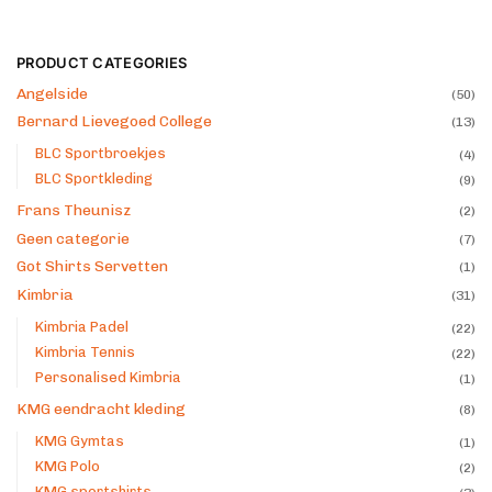
PRODUCT CATEGORIES
Angelside
(50)
Bernard Lievegoed College
(13)
BLC Sportbroekjes
(4)
BLC Sportkleding
(9)
Frans Theunisz
(2)
Geen categorie
(7)
Got Shirts Servetten
(1)
Kimbria
(31)
Kimbria Padel
(22)
Kimbria Tennis
(22)
Personalised Kimbria
(1)
KMG eendracht kleding
(8)
KMG Gymtas
(1)
KMG Polo
(2)
KMG sportshirts