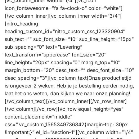
[vc_column_inner width=”1/4″][vc_icon
icon_fontawesome=”fa fa-clock-o” color=”white”]
[/vc_column_inner][vc_column_inner width=”3/4″]
[nitro_heading
heading_custom_id=”nitro_custom_css_123320904″
sub_text=”” sub_font_size=”10″ sub_line_height=”15px”
sub_spacing=”0″ text=”Levering”
text_transform=”uppercase” font_size=”20″
line_height=”20px” spacing=”0″ margin_top=”10″
margin_bottom=”20″ desc_text=”” desc_font_size=”10″
desc_spacing=”3″][vc_column_text]Onze productietijd
is ongeveer 2 weken. Heb je je bestelling eerder nodig,
laat het ons weten, dan kijken we naar onze planning!
[/vc_column_text][/vc_column_inner][/vc_row_inner]
[/vc_column][/vc_row][vc_row equal_height=”yes”
content_placement=”middle”
css=”.vc_custom_1565349736342{margin-top: 30px
!important;}” el_id=”section-1″][vc_column width=”1/4″