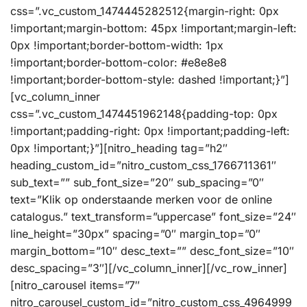
css=”.vc_custom_1474445282512{margin-right: 0px
!important;margin-bottom: 45px !important;margin-left:
0px !important;border-bottom-width: 1px
!important;border-bottom-color: #e8e8e8
!important;border-bottom-style: dashed !important;}”]
[vc_column_inner
css=”.vc_custom_1474451962148{padding-top: 0px
!important;padding-right: 0px !important;padding-left:
0px !important;}”][nitro_heading tag=”h2″
heading_custom_id=”nitro_custom_css_1766711361″
sub_text=”” sub_font_size=”20″ sub_spacing=”0″
text=”Klik op onderstaande merken voor de online
catalogus.” text_transform=”uppercase” font_size=”24″
line_height=”30px” spacing=”0″ margin_top=”0″
margin_bottom=”10″ desc_text=”” desc_font_size=”10″
desc_spacing=”3″][/vc_column_inner][/vc_row_inner]
[nitro_carousel items=”7″
nitro_carousel_custom_id=”nitro_custom_css_4964999