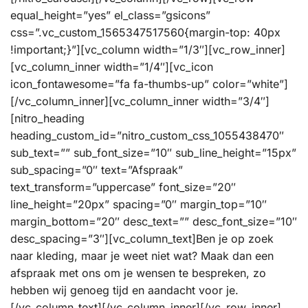
equal_height=”yes” el_class=”gsicons”
css=”.vc_custom_1565347517560{margin-top: 40px
!important;}”][vc_column width=”1/3″][vc_row_inner]
[vc_column_inner width=”1/4″][vc_icon
icon_fontawesome=”fa fa-thumbs-up” color=”white”]
[/vc_column_inner][vc_column_inner width=”3/4″]
[nitro_heading
heading_custom_id=”nitro_custom_css_1055438470″
sub_text=”” sub_font_size=”10″ sub_line_height=”15px”
sub_spacing=”0″ text=”Afspraak”
text_transform=”uppercase” font_size=”20″
line_height=”20px” spacing=”0″ margin_top=”10″
margin_bottom=”20″ desc_text=”” desc_font_size=”10″
desc_spacing=”3″][vc_column_text]Ben je op zoek
naar kleding, maar je weet niet wat? Maak dan een
afspraak met ons om je wensen te bespreken, zo
hebben wij genoeg tijd en aandacht voor je.
[/vc_column_text][/vc_column_inner][/vc_row_inner]