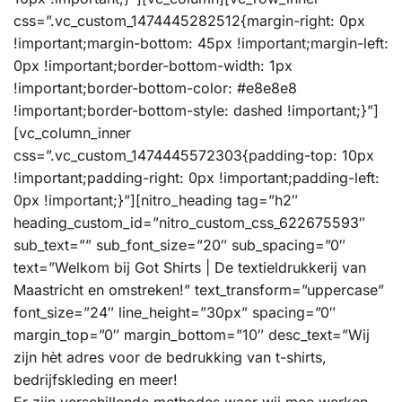
css=”.vc_custom_1474445282512{margin-right: 0px
!important;margin-bottom: 45px !important;margin-left:
0px !important;border-bottom-width: 1px
!important;border-bottom-color: #e8e8e8
!important;border-bottom-style: dashed !important;}”]
[vc_column_inner
css=”.vc_custom_1474445572303{padding-top: 10px
!important;padding-right: 0px !important;padding-left:
0px !important;}”][nitro_heading tag=”h2″
heading_custom_id=”nitro_custom_css_622675593″
sub_text=”” sub_font_size=”20″ sub_spacing=”0″
text=”Welkom bij Got Shirts | De textieldrukkerij van
Maastricht en omstreken!” text_transform=”uppercase”
font_size=”24″ line_height=”30px” spacing=”0″
margin_top=”0″ margin_bottom=”10″ desc_text=”Wij
zijn hèt adres voor de bedrukking van t-shirts,
bedrijfskleding en meer!