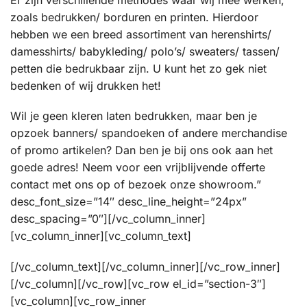
Er zijn verschillende methodes waar wij mee werken,
zoals bedrukken/ borduren en printen. Hierdoor
hebben we een breed assortiment van herenshirts/
damesshirts/ babykleding/ polo’s/ sweaters/ tassen/
petten die bedrukbaar zijn. U kunt het zo gek niet
bedenken of wij drukken het!
Wil je geen kleren laten bedrukken, maar ben je
opzoek banners/ spandoeken of andere merchandise
of promo artikelen? Dan ben je bij ons ook aan het
goede adres! Neem voor een vrijblijvende offerte
contact met ons op of bezoek onze showroom.”
desc_font_size=”14″ desc_line_height=”24px”
desc_spacing=”0″][/vc_column_inner]
[vc_column_inner][vc_column_text]
[/vc_column_text][/vc_column_inner][/vc_row_inner]
[/vc_column][/vc_row][vc_row el_id=”section-3″]
[vc_column][vc_row_inner