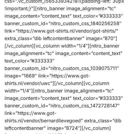
css=”.vc_custom_1565339342181{padding-left: 30px
!important;}”][nitro_banner image_alignment=”tc”
image_content=”content_text” text_color=”#333333″
banner_custom_id=”nitro_custom_css_1840256258″
link=”https://www.got-shirts.nl/vendor/got-shirts/”
extra_class=”dib leftcontentbanner” image=”870″]
[/vc_column][vc_column width=”1/4″][nitro_banner
image_alignment=”tc” image_content=”content_text”
text_color=”#333333″
banner_custom_id=”nitro_custom_css_1039075711″
image=”1669″ link=”https://www.got-
shirts.nl/vendor/uwc”][/vc_column][vc_column
width=”1/4″][nitro_banner image_alignment=”tc”
image_content=”content_text” text_color=”#333333″
banner_custom_id=”nitro_custom_css_1472728147″
link=”https://www.got-
shirts.nl/vendor/bernardlievegoed” extra_class=”dib
leftcontentbanner” image=”8724″][/vc_column]