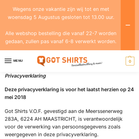
Wegens onze vakantie zijn wij tot en met
woensdag 5 Augustus gesloten tot 13.00 uur.
Alle webshop bestelling die vanaf 22-7 worden
gedaan, zullen pas vanaf 6-8 verwerkt worden.
MENU
0
Privacyverklaring
Deze privacyverklaring is voor het laatst herzien op 24
mei 2018
Got Shirts V.O.F. gevestigd aan de Meerssenerweg
283A, 6224 AH MAASTRICHT, is verantwoordelijk
voor de verwerking van persoonsgegevens zoals
weergegeven in deze privacyverklaring.