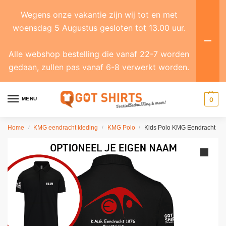
Wegens onze vakantie zijn wij tot en met
woensdag 5 Augustus gesloten tot 13.00 uur.
Alle webshop bestelling die vanaf 22-7 worden
gedaan, zullen pas vanaf 6-8 verwerkt worden.
MENU
0
Home
KMG eendracht kleding
KMG Polo
Kids Polo KMG Eendracht
/
/
/