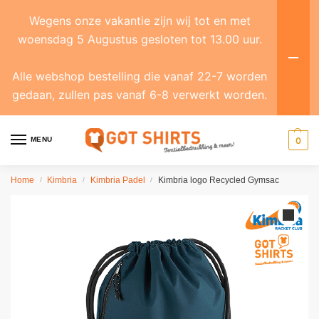
Wegens onze vakantie zijn wij tot en met
woensdag 5 Augustus gesloten tot 13.00 uur.
Alle webshop bestelling die vanaf 22-7 worden
gedaan, zullen pas vanaf 6-8 verwerkt worden.
MENU
0
Home
Kimbria
Kimbria Padel
Kimbria logo Recycled Gymsac
/
/
/