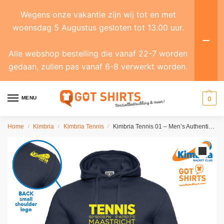
Wegens onze vakantie zijn wij tot en met
woensdag 5 Augustus gesloten tot 13.00 uur.
Alle webshop bestelling die vanaf 22-7 worden
gedaan, zullen pas vanaf 6-8 verwerkt worden.
MENU
0
Home
Kimbria
Kimbria Tennis
Kimbria Tennis 01 – Men’s Authentic Hooded Sweat
/
/
/