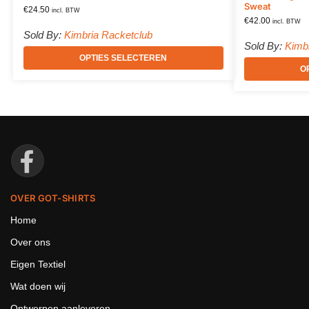
Sweat
€
24.50
incl. BTW
€
42.00
incl. BTW
Sold By:
Kimbria Racketclub
Sold By:
Kimb
OPTIES SELECTEREN
O
OVER GOT-SHIRTS
Home
Over ons
Eigen Textiel
Wat doen wij
Ontwerpen aanleveren