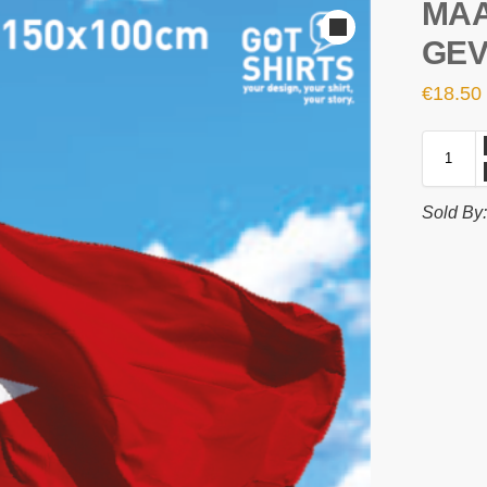
MAA
GEV
€
18.50
Sold By