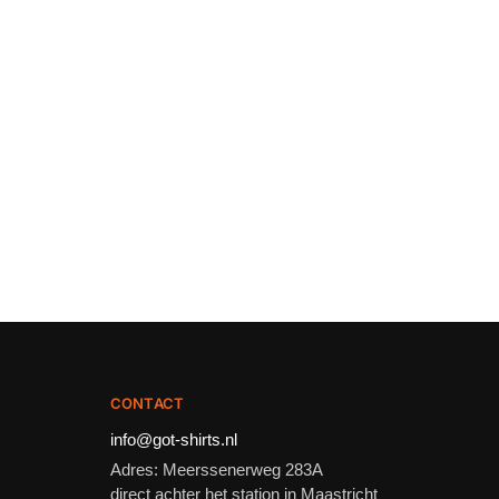
CONTACT
info@got-shirts.nl
Adres: Meerssenerweg 283A
direct achter het station in Maastricht