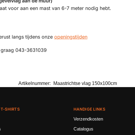
gevelvlag aan de muur)
maat voor aan een mast van 6-7 meter nodig hebt.
erust langs tijdens onze
openingstijden
t graag 043-3631039
Artikelnummer:
Maastrichtse vlag 150x100cm
T-SHIRTS
HANDIGE LINKS
Verzendkosten
s
Catalogus