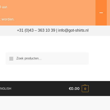
 uur.
t worden.
+31 (0)43 – 363 10 39 | info@got-shirts.nl
Zoeken
€
0.00
ENGLISH
0