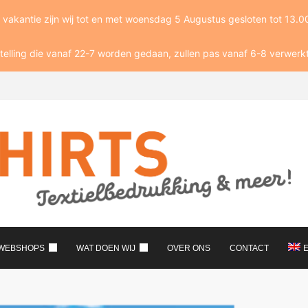
akantie zijn wij tot en met woensdag 5 Augustus gesloten tot 13.00
telling die vanaf 22-7 worden gedaan, zullen pas vanaf 6-8 verwerk
WEBSHOPS
WAT DOEN WIJ
OVER ONS
CONTACT